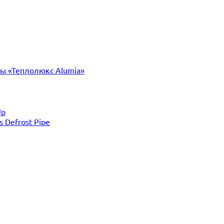
ты «Теплолюкс Alumia»
Up
Defrost Pipe