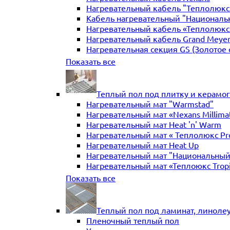
Нагревательный кабель "Теплолюкс" 
Кабель нагревательный "Националь
Нагревательный кабель «Теплолюкс»
Нагревательный кабель Grand Meye
Нагревательная секция GS (Золотое 
Нагревательная секция "Теплый по
Показать все
Теплый пол под плитку и керамо
Нагревательный мат "Warmstad"
Нагревательный мат «Nexans Millima
Нагревательный мат Heat 'n' Warm
Нагревательный мат « Теплолюкс Pr
Нагревательный мат Heat Up
Нагревательный мат "Национальный
Нагревательный мат «Теплоюкс Trop
Нагревательный мат Electrolux
Показать все
Нагревательные маты Золотое сече
Нагревательный мат "Теплый пол №
Нагревательный мат WarmeEnergie
Теплый пол под ламинат, линоле
Мат нагревательный "Теплолюкс" Tr
Пленочный теплый пол