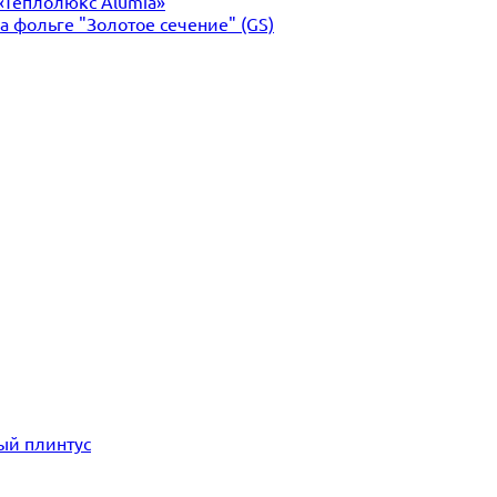
«Теплолюкс Alumia»
 фольге "Золотое сечение" (GS)
ый плинтус