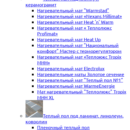
керамогранит
Нагревательный мат "Warmstad"
Нагревательный мат «Nexans Millimat»
Нагревательный мат Heat 'n' Warm
Нагревательный мат « Теплолюкс
Profimat»
Нагревательный мат Heat Up
Нагревательный мат "Национальный
комфорт" Мастер с терморегулятором
Нагревательный мат «Теплоюкс Tropix
MHH»
Нагревательный мат Electrolux
Нагревательные маты Золотое сечение
Нагревательный мат "Теплый пол №1"
Нагревательный мат WarmeEnergie
Мат нагревательный "Теплолюкс" Tropix
МНН XL
Теплый пол под ламинат, линолеум,
ковролин
Пленочный теплый пол