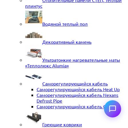
Отопительные панели СТЕП, теплый
плинтус
Водяной теплый пол
Декоративный камень
Ультратонкие нагревательные маты
«Теплолюкс Alumia»
Саморегулирующийся кабель
Саморегулирующийся кабель Heat Up
Саморегулирующийся кабель Nexans
Defrost Pipe
Саморегулирующийся кабель ССТ
Греющие коврики