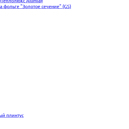
«Теплолюкс Alumia»
 фольге "Золотое сечение" (GS)
ый плинтус