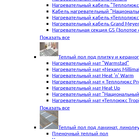
Нагревательный кабель "Теплолюкс" 
Кабель нагревательный "Националь
Нагревательный кабель «Теплолюкс»
Нагревательный кабель Grand Meye
Нагревательная секция GS (Золотое 
Нагревательная секция "Теплый по
Показать все
Теплый пол под плитку и керамо
Нагревательный мат "Warmstad"
Нагревательный мат «Nexans Millima
Нагревательный мат Heat 'n' Warm
Нагревательный мат « Теплолюкс Pr
Нагревательный мат Heat Up
Нагревательный мат "Национальный
Нагревательный мат «Теплоюкс Trop
Нагревательный мат Electrolux
Показать все
Нагревательные маты Золотое сече
Нагревательный мат "Теплый пол №
Нагревательный мат WarmeEnergie
Теплый пол под ламинат, линоле
Мат нагревательный "Теплолюкс" Tr
Пленочный теплый пол