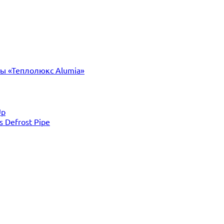
ты «Теплолюкс Alumia»
Up
Defrost Pipe