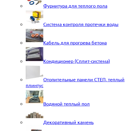
Фурнитура для теплого пола
Система контроля протечки воды
Кабель для прогрева бетона
Кондиционер (Сплит-система)
Отопительные панели СТЕП, теплый
плинтус
Водяной теплый пол
Декоративный камень