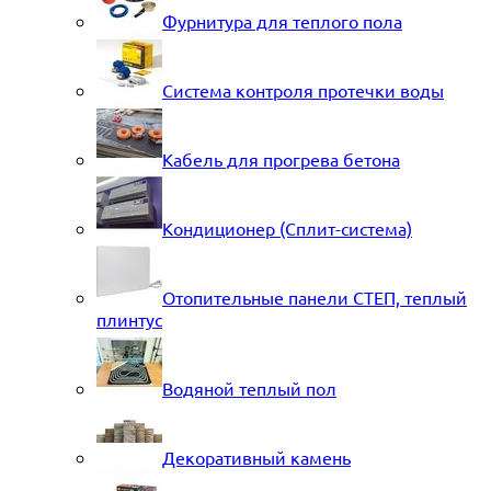
Фурнитура для теплого пола
Система контроля протечки воды
Кабель для прогрева бетона
Кондиционер (Сплит-система)
Отопительные панели СТЕП, теплый
плинтус
Водяной теплый пол
Декоративный камень