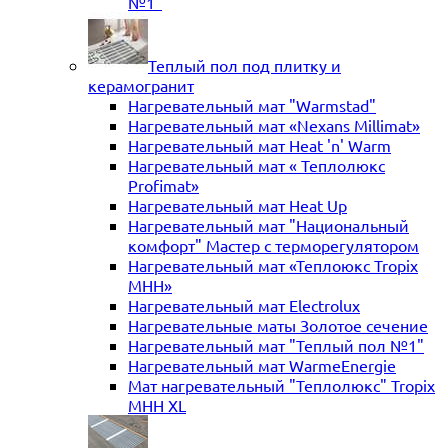
№1"
Теплый пол под плитку и
керамогранит
Нагревательный мат "Warmstad"
Нагревательный мат «Nexans Millimat»
Нагревательный мат Heat 'n' Warm
Нагревательный мат « Теплолюкс
Profimat»
Нагревательный мат Heat Up
Нагревательный мат "Национальный
комфорт" Мастер с терморегулятором
Нагревательный мат «Теплоюкс Tropix
MHH»
Нагревательный мат Electrolux
Нагревательные маты Золотое сечение
Нагревательный мат "Теплый пол №1"
Нагревательный мат WarmeEnergie
Мат нагревательный "Теплолюкс" Tropix
МНН XL