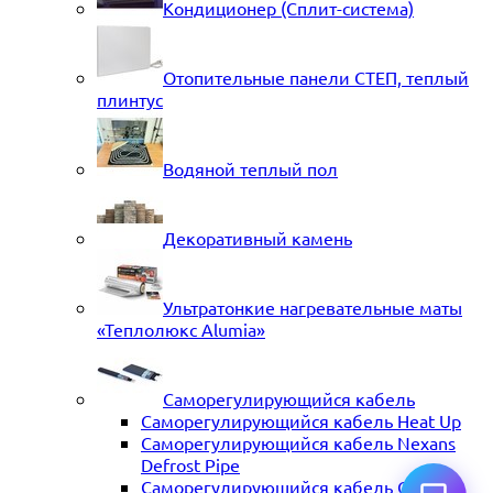
Кондиционер (Сплит-система)
Отопительные панели СТЕП, теплый
плинтус
Водяной теплый пол
Декоративный камень
Ультратонкие нагревательные маты
«Теплолюкс Alumia»
Саморегулирующийся кабель
Саморегулирующийся кабель Heat Up
Саморегулирующийся кабель Nexans
Defrost Pipe
Саморегулирующийся кабель ССТ