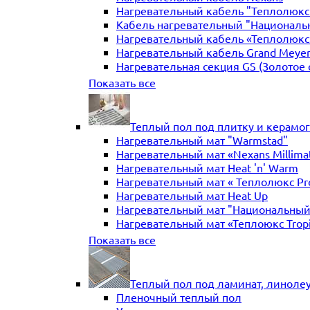
Нагревательный кабель "Теплолюкс" 
Кабель нагревательный "Националь
Нагревательный кабель «Теплолюкс»
Нагревательный кабель Grand Meye
Нагревательная секция GS (Золотое 
Нагревательная секция "Теплый по
Показать все
Теплый пол под плитку и керамо
Нагревательный мат "Warmstad"
Нагревательный мат «Nexans Millima
Нагревательный мат Heat 'n' Warm
Нагревательный мат « Теплолюкс Pr
Нагревательный мат Heat Up
Нагревательный мат "Национальный
Нагревательный мат «Теплоюкс Trop
Нагревательный мат Electrolux
Показать все
Нагревательные маты Золотое сече
Нагревательный мат "Теплый пол №
Нагревательный мат WarmeEnergie
Теплый пол под ламинат, линоле
Мат нагревательный "Теплолюкс" Tr
Пленочный теплый пол