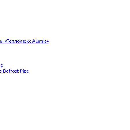
ты «Теплолюкс Alumia»
Up
Defrost Pipe