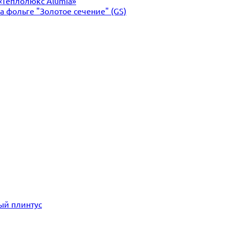
«Теплолюкс Alumia»
 фольге "Золотое сечение" (GS)
ый плинтус