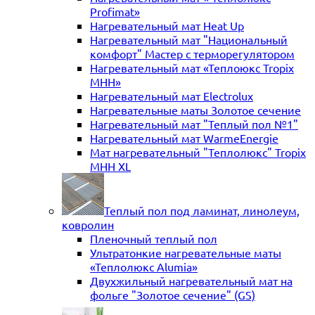
Profimat»
Нагревательный мат Heat Up
Нагревательный мат "Национальный
комфорт" Мастер с терморегулятором
Нагревательный мат «Теплоюкс Tropix
MHH»
Нагревательный мат Electrolux
Нагревательные маты Золотое сечение
Нагревательный мат "Теплый пол №1"
Нагревательный мат WarmeEnergie
Мат нагревательный "Теплолюкс" Tropix
МНН XL
Теплый пол под ламинат, линолеум,
ковролин
Пленочный теплый пол
Ультратонкие нагревательные маты
«Теплолюкс Alumia»
Двухжильный нагревательный мат на
фольге "Золотое сечение" (GS)