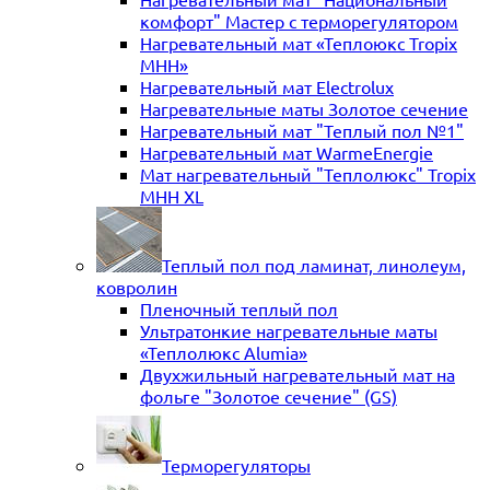
комфорт" Мастер с терморегулятором
Нагревательный мат «Теплоюкс Tropix
MHH»
Нагревательный мат Electrolux
Нагревательные маты Золотое сечение
Нагревательный мат "Теплый пол №1"
Нагревательный мат WarmeEnergie
Мат нагревательный "Теплолюкс" Tropix
МНН XL
Теплый пол под ламинат, линолеум,
ковролин
Пленочный теплый пол
Ультратонкие нагревательные маты
«Теплолюкс Alumia»
Двухжильный нагревательный мат на
фольге "Золотое сечение" (GS)
Терморегуляторы