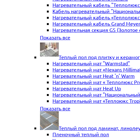
Нагревательный кабель "Теплолюкс" 
Кабель нагревательный "Националь
Нагревательный кабель «Теплолюкс»
Нагревательный кабель Grand Meye
Нагревательная секция GS (Золотое 
Нагревательная секция "Теплый по
Показать все
Теплый пол под плитку и керамо
Нагревательный мат "Warmstad"
Нагревательный мат «Nexans Millima
Нагревательный мат Heat 'n' Warm
Нагревательный мат « Теплолюкс Pr
Нагревательный мат Heat Up
Нагревательный мат "Национальный
Нагревательный мат «Теплоюкс Trop
Нагревательный мат Electrolux
Показать все
Нагревательные маты Золотое сече
Нагревательный мат "Теплый пол №
Нагревательный мат WarmeEnergie
Теплый пол под ламинат, линоле
Мат нагревательный "Теплолюкс" Tr
Пленочный теплый пол