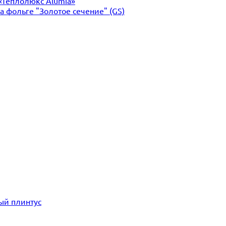
«Теплолюкс Alumia»
 фольге "Золотое сечение" (GS)
ый плинтус