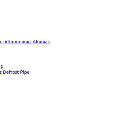
ты «Теплолюкс Alumia»
Up
Defrost Pipe