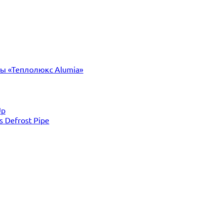
ты «Теплолюкс Alumia»
Up
Defrost Pipe