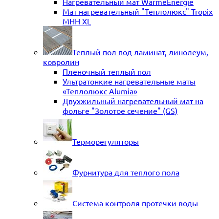
Нагревательный мат WarmeEnergie
Мат нагревательный "Теплолюкс" Tropix
МНН XL
Теплый пол под ламинат, линолеум,
ковролин
Пленочный теплый пол
Ультратонкие нагревательные маты
«Теплолюкс Alumia»
Двухжильный нагревательный мат на
фольге "Золотое сечение" (GS)
Терморегуляторы
Фурнитура для теплого пола
Система контроля протечки воды