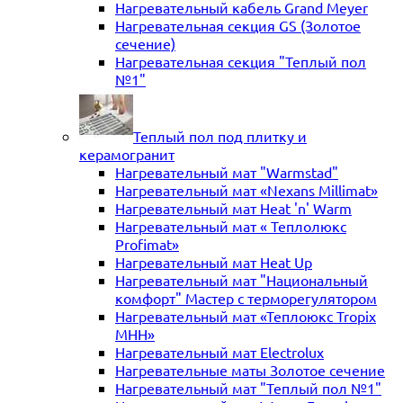
Нагревательный кабель Grand Meyer
Нагревательная секция GS (Золотое
сечение)
Нагревательная секция "Теплый пол
№1"
Теплый пол под плитку и
керамогранит
Нагревательный мат "Warmstad"
Нагревательный мат «Nexans Millimat»
Нагревательный мат Heat 'n' Warm
Нагревательный мат « Теплолюкс
Profimat»
Нагревательный мат Heat Up
Нагревательный мат "Национальный
комфорт" Мастер с терморегулятором
Нагревательный мат «Теплоюкс Tropix
MHH»
Нагревательный мат Electrolux
Нагревательные маты Золотое сечение
Нагревательный мат "Теплый пол №1"