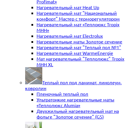
Profimat»
Нагревательный мат Heat Up
Нагревательный мат "Национальный
комфорт" Мастер с терморегулятором
Нагревательный мат «Теплоюкс Tropix
MHH»
Нагревательный мат Electrolux
Нагревательные маты Золотое сечение
Нагревательный мат "Теплый пол №1"
Нагревательный мат WarmeEnergie
Мат нагревательный "Теплолюкс" Tropix
МНН XL
Теплый пол под ламинат, линолеум,
ковролин
Пленочный теплый пол
Ультратонкие нагревательные маты
«Теплолюкс Alumia»
Двухжильный нагревательный мат на
фольге "Золотое сечение" (GS)