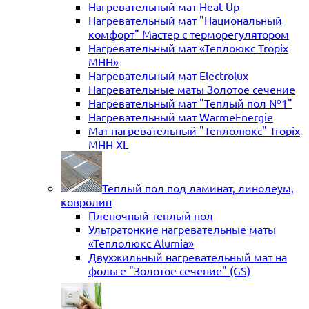
Нагревательный мат Heat Up
Нагревательный мат "Национальный
комфорт" Мастер с терморегулятором
Нагревательный мат «Теплоюкс Tropix
MHH»
Нагревательный мат Electrolux
Нагревательные маты Золотое сечение
Нагревательный мат "Теплый пол №1"
Нагревательный мат WarmeEnergie
Мат нагревательный "Теплолюкс" Tropix
МНН XL
Теплый пол под ламинат, линолеум,
ковролин
Пленочный теплый пол
Ультратонкие нагревательные маты
«Теплолюкс Alumia»
Двухжильный нагревательный мат на
фольге "Золотое сечение" (GS)