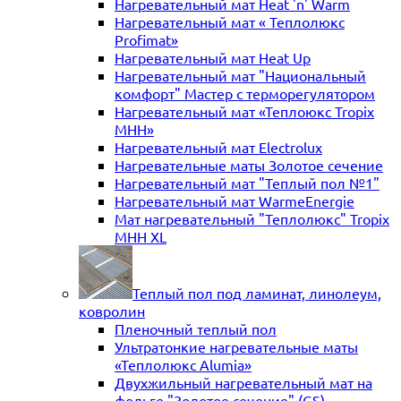
Нагревательный мат Heat 'n' Warm
Нагревательный мат « Теплолюкс
Profimat»
Нагревательный мат Heat Up
Нагревательный мат "Национальный
комфорт" Мастер с терморегулятором
Нагревательный мат «Теплоюкс Tropix
MHH»
Нагревательный мат Electrolux
Нагревательные маты Золотое сечение
Нагревательный мат "Теплый пол №1"
Нагревательный мат WarmeEnergie
Мат нагревательный "Теплолюкс" Tropix
МНН XL
Теплый пол под ламинат, линолеум,
ковролин
Пленочный теплый пол
Ультратонкие нагревательные маты
«Теплолюкс Alumia»
Двухжильный нагревательный мат на
фольге "Золотое сечение" (GS)