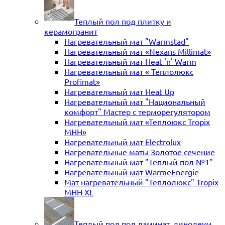
Теплый пол под плитку и
керамогранит
Нагревательный мат "Warmstad"
Нагревательный мат «Nexans Millimat»
Нагревательный мат Heat 'n' Warm
Нагревательный мат « Теплолюкс
Profimat»
Нагревательный мат Heat Up
Нагревательный мат "Национальный
комфорт" Мастер с терморегулятором
Нагревательный мат «Теплоюкс Tropix
MHH»
Нагревательный мат Electrolux
Нагревательные маты Золотое сечение
Нагревательный мат "Теплый пол №1"
Нагревательный мат WarmeEnergie
Мат нагревательный "Теплолюкс" Tropix
МНН XL
Теплый пол под ламинат, линолеум,