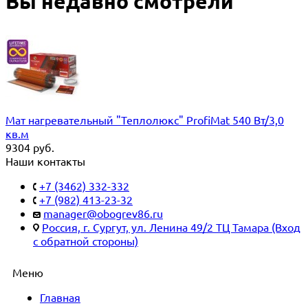
Вы недавно смотрели
Мат нагревательный "Теплолюкс" ProfiMat 540 Вт/3,0
кв.м
9304
руб.
Наши контакты
+7 (3462) 332-332
+7 (982) 413-23-32
manager@obogrev86.ru
Россия, г. Сургут, ул. Ленина 49/2 ТЦ Тамара (Вход
с обратной стороны)
Меню
Главная