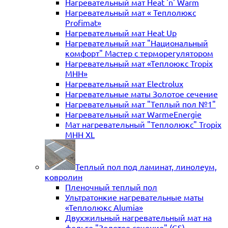
Нагревательный мат Heat 'n' Warm
Нагревательный мат « Теплолюкс
Profimat»
Нагревательный мат Heat Up
Нагревательный мат "Национальный
комфорт" Мастер с терморегулятором
Нагревательный мат «Теплоюкс Tropix
MHH»
Нагревательный мат Electrolux
Нагревательные маты Золотое сечение
Нагревательный мат "Теплый пол №1"
Нагревательный мат WarmeEnergie
Мат нагревательный "Теплолюкс" Tropix
МНН XL
Теплый пол под ламинат, линолеум,
ковролин
Пленочный теплый пол
Ультратонкие нагревательные маты
«Теплолюкс Alumia»
Двухжильный нагревательный мат на
фольге "Золотое сечение" (GS)