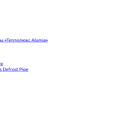
ты «Теплолюкс Alumia»
Up
Defrost Pipe