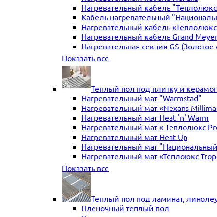
Нагревательный кабель "Теплолюкс" 
Кабель нагревательный "Националь
Нагревательный кабель «Теплолюкс»
Нагревательный кабель Grand Meye
Нагревательная секция GS (Золотое 
Нагревательная секция "Теплый по
Показать все
Теплый пол под плитку и керамо
Нагревательный мат "Warmstad"
Нагревательный мат «Nexans Millima
Нагревательный мат Heat 'n' Warm
Нагревательный мат « Теплолюкс Pr
Нагревательный мат Heat Up
Нагревательный мат "Национальный
Нагревательный мат «Теплоюкс Trop
Нагревательный мат Electrolux
Показать все
Нагревательные маты Золотое сече
Нагревательный мат "Теплый пол №
Нагревательный мат WarmeEnergie
Теплый пол под ламинат, линоле
Мат нагревательный "Теплолюкс" Tr
Пленочный теплый пол