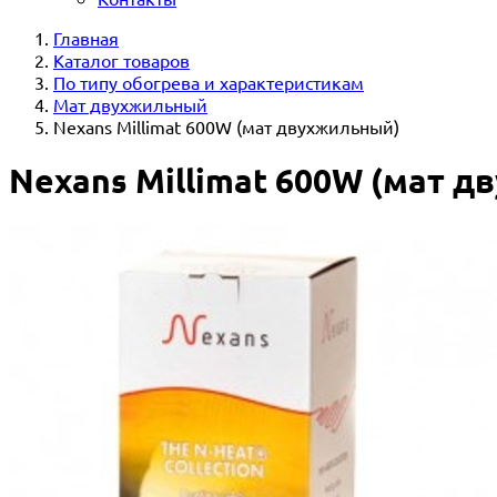
Главная
Каталог товаров
По типу обогрева и характеристикам
Мат двухжильный
Nexans Millimat 600W (мат двухжильный)
Nexans Millimat 600W (мат 