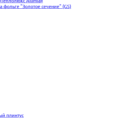
«Теплолюкс Alumia»
 фольге "Золотое сечение" (GS)
ый плинтус