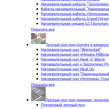
Нагревательный кабель "Теплолюкс" 
Кабель нагревательный "Националь
Нагревательный кабель «Теплолюкс»
Нагревательный кабель Grand Meye
Нагревательная секция GS (Золотое 
Нагревательная секция "Теплый по
Показать все
Теплый пол под плитку и керамо
Нагревательный мат "Warmstad"
Нагревательный мат «Nexans Millima
Нагревательный мат Heat 'n' Warm
Нагревательный мат « Теплолюкс Pr
Нагревательный мат Heat Up
Нагревательный мат "Национальный
Нагревательный мат «Теплоюкс Trop
Нагревательный мат Electrolux
Показать все
Нагревательные маты Золотое сече
Нагревательный мат "Теплый пол №
Нагревательный мат WarmeEnergie
Теплый пол под ламинат, линоле
Мат нагревательный "Теплолюкс" Tr
Пленочный теплый пол