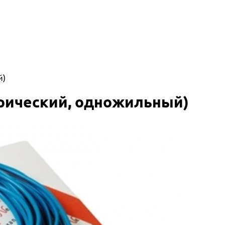
й)
трический, одножильный)