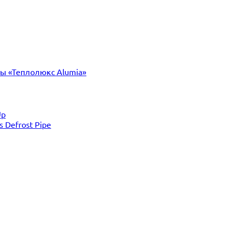
ты «Теплолюкс Alumia»
Up
Defrost Pipe