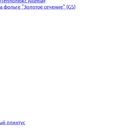
«Теплолюкс Alumia»
 фольге "Золотое сечение" (GS)
ый плинтус