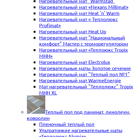
Нагревательный мат "Warmstad"
Нагревательный мат «Nexans Millimat»
Нагревательный мат Heat 'n' Warm
Нагревательный мат « Теплолюкс
Profimat»
Нагревательный мат Heat Up
Нагревательный мат "Национальный
комфорт" Мастер с терморегулятором
Нагревательный мат «Теплоюкс Tropix
MHH»
Нагревательный мат Electrolux
Нагревательные маты Золотое сечение
Нагревательный мат "Теплый пол №1"
Нагревательный мат WarmeEnergie
Мат нагревательный "Теплолюкс" Tropix
МНН XL
Теплый пол под ламинат, линолеум,
ковролин
Пленочный теплый пол
Ультратонкие нагревательные маты
«Теплолюкс Alumia»