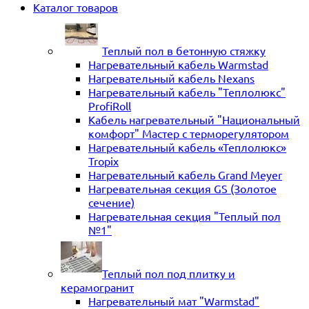
Каталог товаров
Теплый пол в бетонную стяжку
Нагревательный кабель Warmstad
Нагревательный кабель Nexans
Нагревательный кабель "Теплолюкс"
ProfiRoll
Кабель нагревательный "Национальный
комфорт" Мастер с терморегулятором
Нагревательный кабель «Теплолюкс»
Tropix
Нагревательный кабель Grand Meyer
Нагревательная секция GS (Золотое
сечение)
Нагревательная секция "Теплый пол
№1"
Теплый пол под плитку и
керамогранит
Нагревательный мат "Warmstad"