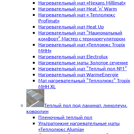
Нагревательный мат «Nexans Millimat»
Нагревательный мат Heat 'n' Warm
Нагревательный мат « Теплолюкс
Profimat»
Нагревательный мат Heat Up
Нагревательный мат "Национальный
комфорт" Мастер с терморегулятором
Нагревательный мат «Теплоюкс Tropix
MHH»
Нагревательный мат Electrolux
Нагревательные маты Золотое сечение
Нагревательный мат "Теплый пол №1"
Нагревательный мат WarmeEnergie
Мат нагревательный "Теплолюкс" Tropix
МНН XL
Теплый пол под ламинат, линолеум,
ковролин
Пленочный теплый пол
Ультратонкие нагревательные маты
«Теплолюкс Alumia»