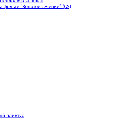
«Теплолюкс Alumia»
 фольге "Золотое сечение" (GS)
ый плинтус