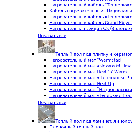
Нагревательный кабель "Теплолюкс" 
Кабель нагревательный "Националь
Нагревательный кабель «Теплолюкс»
Нагревательный кабель Grand Meye
Нагревательная секция GS (Золотое 
Нагревательная секция "Теплый по
Показать все
Теплый пол под плитку и керамо
Нагревательный мат "Warmstad"
Нагревательный мат «Nexans Millima
Нагревательный мат Heat 'n' Warm
Нагревательный мат « Теплолюкс Pr
Нагревательный мат Heat Up
Нагревательный мат "Национальный
Нагревательный мат «Теплоюкс Trop
Нагревательный мат Electrolux
Показать все
Нагревательные маты Золотое сече
Нагревательный мат "Теплый пол №
Нагревательный мат WarmeEnergie
Теплый пол под ламинат, линоле
Мат нагревательный "Теплолюкс" Tr
Пленочный теплый пол