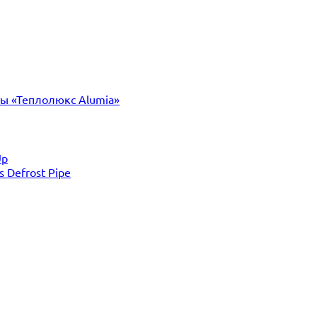
ты «Теплолюкс Alumia»
Up
Defrost Pipe