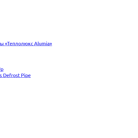
ты «Теплолюкс Alumia»
Up
Defrost Pipe