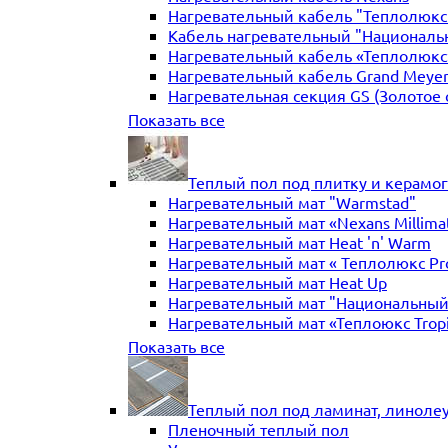
Нагревательный кабель "Теплолюкс" 
Кабель нагревательный "Националь
Нагревательный кабель «Теплолюкс»
Нагревательный кабель Grand Meye
Нагревательная секция GS (Золотое 
Нагревательная секция "Теплый по
Показать все
Теплый пол под плитку и керамо
Нагревательный мат "Warmstad"
Нагревательный мат «Nexans Millima
Нагревательный мат Heat 'n' Warm
Нагревательный мат « Теплолюкс Pr
Нагревательный мат Heat Up
Нагревательный мат "Национальный
Нагревательный мат «Теплоюкс Trop
Нагревательный мат Electrolux
Показать все
Нагревательные маты Золотое сече
Нагревательный мат "Теплый пол №
Нагревательный мат WarmeEnergie
Теплый пол под ламинат, линоле
Мат нагревательный "Теплолюкс" Tr
Пленочный теплый пол