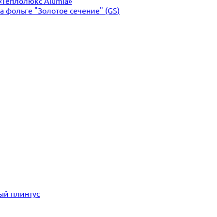
«Теплолюкс Alumia»
 фольге "Золотое сечение" (GS)
ый плинтус