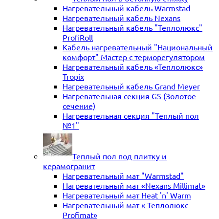
Нагревательный кабель Warmstad
Нагревательный кабель Nexans
Нагревательный кабель "Теплолюкс"
ProfiRoll
Кабель нагревательный "Национальный
комфорт" Мастер с терморегулятором
Нагревательный кабель «Теплолюкс»
Tropix
Нагревательный кабель Grand Meyer
Нагревательная секция GS (Золотое
сечение)
Нагревательная секция "Теплый пол
№1"
Теплый пол под плитку и
керамогранит
Нагревательный мат "Warmstad"
Нагревательный мат «Nexans Millimat»
Нагревательный мат Heat 'n' Warm
Нагревательный мат « Теплолюкс
Profimat»