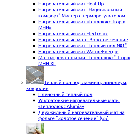
Нагревательный мат Heat Up
Нагревательный мат "Национальный
комфорт" Мастер с терморегулятором
Нагревательный мат «Теплоюкс Tropix
MHH»
Нагревательный мат Electrolux
Нагревательные маты Золотое сечение
Нагревательный мат "Теплый пол №1"
Нагревательный мат WarmeEnergie
Мат нагревательный "Теплолюкс" Tropix
МНН XL
Теплый пол под ламинат, линолеум,
ковролин
Пленочный теплый пол
Ультратонкие нагревательные маты
«Теплолюкс Alumia»
Двухжильный нагревательный мат на
фольге "Золотое сечение" (GS)