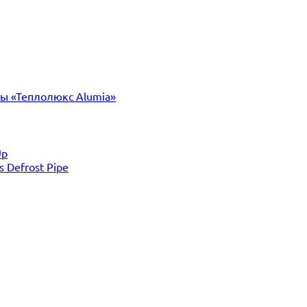
ты «Теплолюкс Alumia»
Up
Defrost Pipe