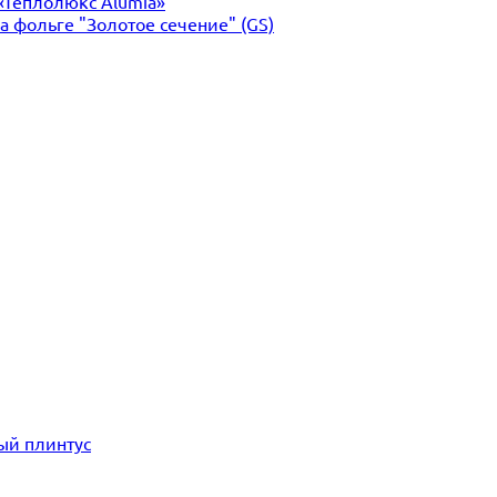
«Теплолюкс Alumia»
 фольге "Золотое сечение" (GS)
ый плинтус