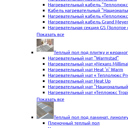
Нагревательный кабель "Теплолюкс" 
Кабель нагревательный "Националь
Нагревательный кабель «Теплолюкс»
Нагревательный кабель Grand Meye
Нагревательная секция GS (Золотое 
Нагревательная секция "Теплый по
Показать все
Теплый пол под плитку и керамо
Нагревательный мат "Warmstad"
Нагревательный мат «Nexans Millima
Нагревательный мат Heat 'n' Warm
Нагревательный мат « Теплолюкс Pr
Нагревательный мат Heat Up
Нагревательный мат "Национальный
Нагревательный мат «Теплоюкс Trop
Нагревательный мат Electrolux
Показать все
Нагревательные маты Золотое сече
Нагревательный мат "Теплый пол №
Нагревательный мат WarmeEnergie
Теплый пол под ламинат, линоле
Мат нагревательный "Теплолюкс" Tr
Пленочный теплый пол