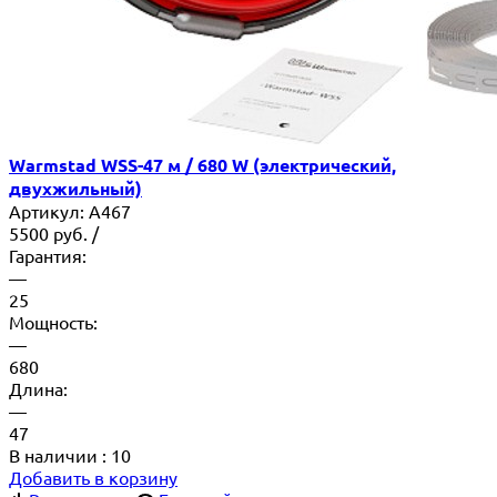
Warmstad WSS-47 м / 680 W (электрический,
двухжильный)
Артикул:
A467
5500
руб.
/
Гарантия:
—
25
Мощность:
—
680
Длина:
—
47
В наличии
: 10
Добавить в корзину