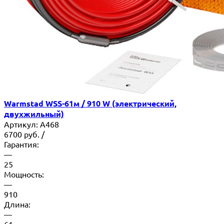
Warmstad WSS-61м / 910 W (электрический,
двухжильный)
Артикул:
A468
6700
руб.
/
Гарантия:
—
25
Мощность:
—
910
Длина:
—
61