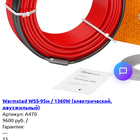
Warmstad WSS-95м / 1360W (электрический,
двухжильный)
Артикул:
A470
9600
руб.
/
Гарантия:
—
15