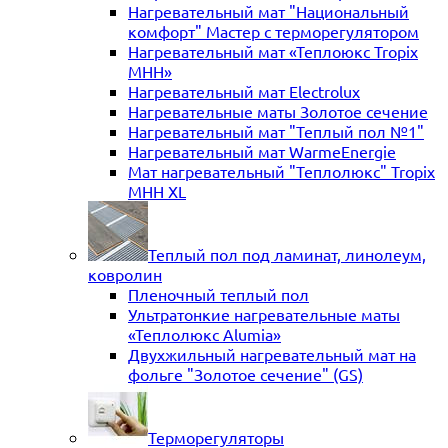
Нагревательный мат "Национальный
комфорт" Мастер с терморегулятором
Нагревательный мат «Теплоюкс Tropix
MHH»
Нагревательный мат Electrolux
Нагревательные маты Золотое сечение
Нагревательный мат "Теплый пол №1"
Нагревательный мат WarmeEnergie
Мат нагревательный "Теплолюкс" Tropix
МНН XL
Теплый пол под ламинат, линолеум,
ковролин
Пленочный теплый пол
Ультратонкие нагревательные маты
«Теплолюкс Alumia»
Двухжильный нагревательный мат на
фольге "Золотое сечение" (GS)
Терморегуляторы